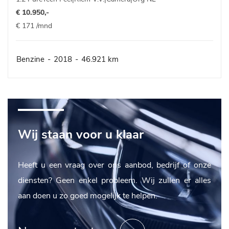
€ 10.950,-
€ 171 /mnd
Benzine
-
2018
-
46.921 km
Wij staan voor u klaar
Heeft u een vraag over ons aanbod, bedrijf of onze
diensten? Geen enkel probleem. Wij zullen er alles
aan doen u zo goed mogelijk te helpen.