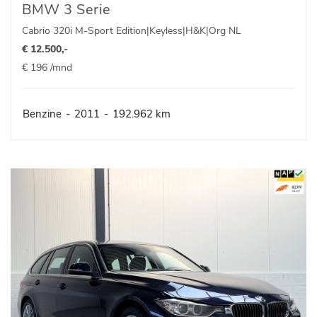
BMW 3 Serie
Cabrio 320i M-Sport Edition|Keyless|H&K|Org NL
€ 12.500,-
€ 196 /mnd
Benzine
-
2011
-
192.962 km