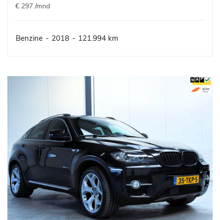
€ 297 /mnd
Benzine
-
2018
-
121.994 km