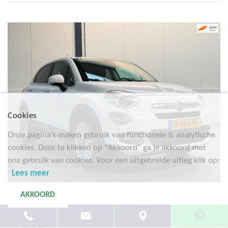
Cookies
Onze pagina’s maken gebruik van functionele & analytische
cookies. Door te klikken op "Akkoord" ga je akkoord met
ons gebruik van cookies. Voor een uitgebreide uitleg klik op:
Lees meer
AKKOORD
Fiat 500X
1.6 Lounge|Keyless|Camera|Stoelverwarming
€ 10.750,-