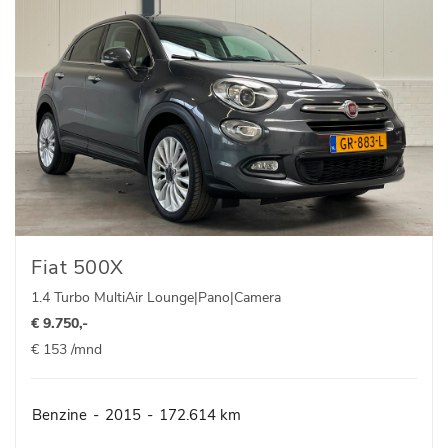
Fiat 500X
1.4 Turbo MultiAir Lounge|Pano|Camera
€ 9.750,-
€ 153 /mnd
Benzine
-
2015
-
172.614 km