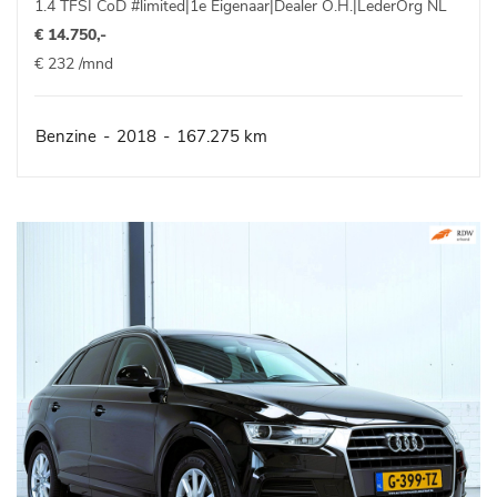
1.4 TFSI CoD #limited|1e Eigenaar|Dealer O.H.|LederOrg NL
€ 14.750,-
€ 232 /mnd
Benzine
-
2018
-
167.275 km