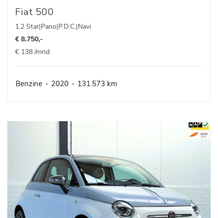
Fiat 500
1.2 Star|Pano|P.D.C.|Navi
€ 8.750,-
€ 138 /mnd
Benzine
-
2020
-
131.573 km