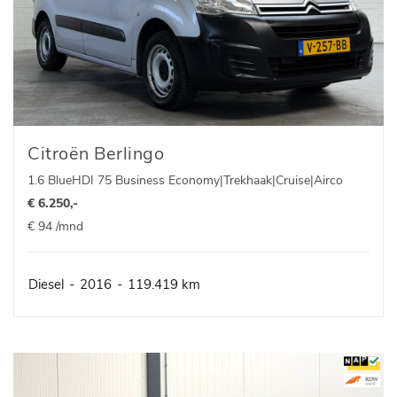
Citroën Berlingo
1.6 BlueHDI 75 Business Economy|Trekhaak|Cruise|Airco
€ 6.250,-
€ 94 /mnd
Diesel
-
2016
-
119.419 km