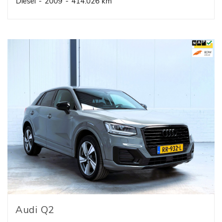
Diesel
-
2009
-
414.026 km
Audi Q2