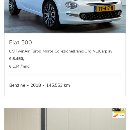
Fiat 500
0.9 TwinAir Turbo Mirror Collezione|Pano|Org NL|Carplay
€ 8.450,-
€ 134 /mnd
Benzine
-
2018
-
145.553 km