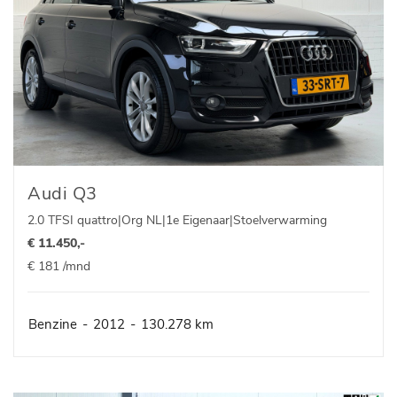
Audi Q3
2.0 TFSI quattro|Org NL|1e Eigenaar|Stoelverwarming
€ 11.450,-
€ 181 /mnd
Benzine
-
2012
-
130.278 km