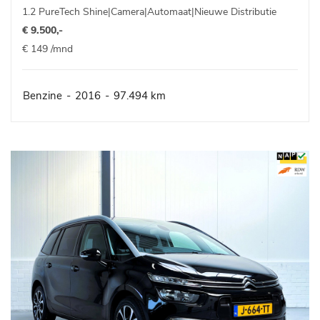
1.2 PureTech Shine|Camera|Automaat|Nieuwe Distributie
€ 9.500,-
€ 149 /mnd
Benzine
-
2016
-
97.494 km