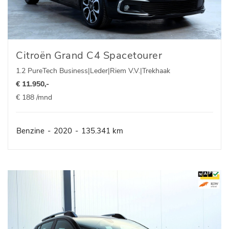
Citroën Grand C4 Spacetourer
1.2 PureTech Business|Leder|Riem V.V.|Trekhaak
€ 11.950,-
€ 188 /mnd
Benzine
-
2020
-
135.341 km