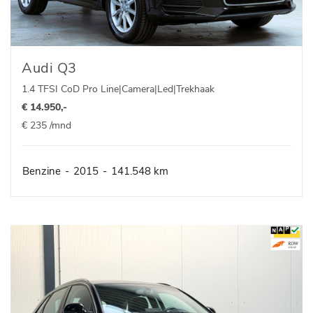
Audi Q3
1.4 TFSI CoD Pro Line|Camera|Led|Trekhaak
€ 14.950,-
€ 235 /mnd
Benzine
-
2015
-
141.548 km