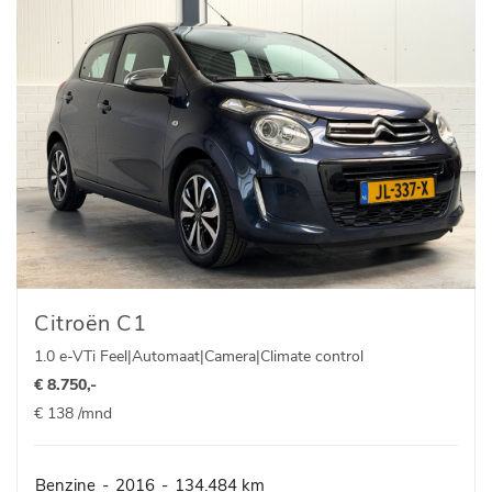
Citroën C1
1.0 e-VTi Feel|Automaat|Camera|Climate control
€ 8.750,-
€ 138 /mnd
Benzine
-
2016
-
134.484 km