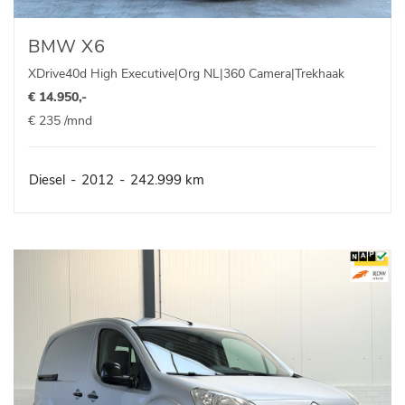
BMW X6
XDrive40d High Executive|Org NL|360 Camera|Trekhaak
€ 14.950,-
€ 235 /mnd
Diesel
-
2012
-
242.999 km