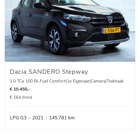
Dacia SANDERO Stepway
1.0 TCe 100 Bi-Fuel Comfort|1e Eigenaar|Camera|Trekhaak
€ 10.450,-
€ 164 /mnd
LPG G3
-
2021
-
145.781 km