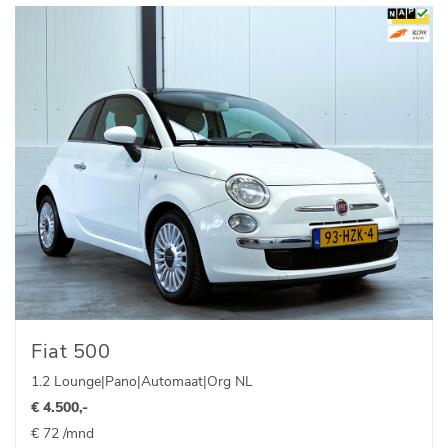
Fiat 500
1.2 Lounge|Pano|Automaat|Org NL
€ 4.500,-
€ 72 /mnd