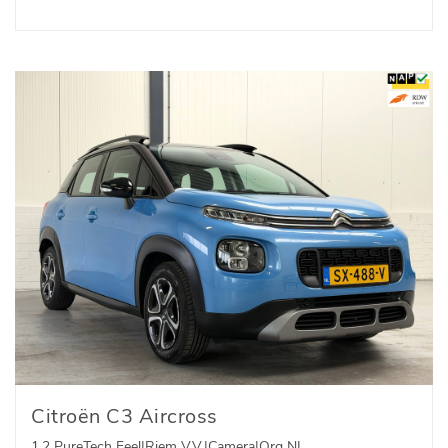
Citroën C3 Aircross
1.2 PureTech Feel|Riem V.V.|Camera|Org NL