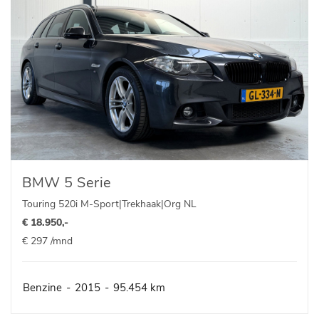
BMW 5 Serie
Touring 520i M-Sport|Trekhaak|Org NL
€ 18.950,-
€ 297 /mnd
Benzine
-
2015
-
95.454 km